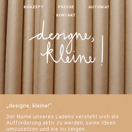
KONZEPT
PRESSE
AUTOMAT
KONTAKT
„designe, kleine!“
Der Name unseres Ladens versteht sich als
Auf­forde­rung aktiv zu werden, seine Ideen
umzu­setzen und sie zu zeigen.